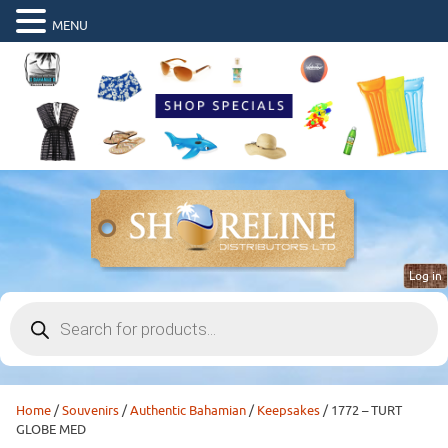
MENU
Log in
Products
search
Home
/
Souvenirs
/
Authentic Bahamian
/
Keepsakes
/ 1772 – TURT
GLOBE MED